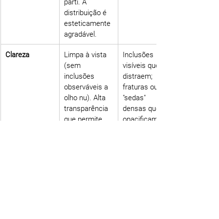
parti. A 
distribuição é 
esteticamente 
agradável.
Clareza
Limpa à vista 
Inclusões 
(sem 
visíveis que 
inclusões 
distraem; 
observáveis a 
fraturas ou 
olho nu). Alta 
"sedas" 
transparência 
densas que 
que permite 
opacificam a 
que a luz 
pedra e as 
ilumine as 
suas cores.
cores.
Corte
A lapidação 
Um corte que 
está orientada 
ignora ou 
para 
desperdiça o 
maximizar a 
zoneamento 
beleza do 
de cor. Pode 