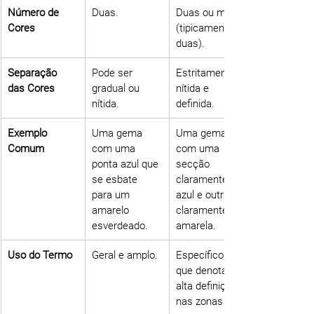
Número de 
Duas.
Duas ou mais 
Cores
(tipicamente 
duas).
Separação 
Pode ser 
Estritamente 
das Cores
gradual ou 
nítida e 
nítida.
definida.
Exemplo 
Uma gema 
Uma gema 
Comum
com uma 
com uma 
ponta azul que 
secção 
se esbate 
claramente 
para um 
azul e outra 
amarelo 
claramente 
esverdeado.
amarela.
Uso do Termo
Geral e amplo.
Específico, já 
que denota 
alta definição 
nas zonas de 