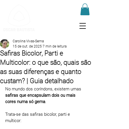
Carolina Vivas-Serna
15 de out. de 2025
7 min de leitura
Safiras Bicolor, Parti e
Multicolor: o que são, quais são
as suas diferenças e quanto
custam? | Guia detalhado
No mundo dos coríndons, existem umas 
safiras que encapsulam dois ou mais 
cores numa só gema
.
Trata-se das safiras bicolor, parti e 
multicor: