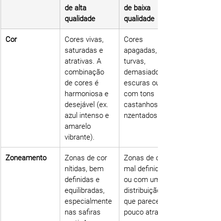
de alta 
de baixa 
qualidade
qualidade
Cor
Cores vivas, 
Cores 
saturadas e 
apagadas, 
atrativas. A 
turvas, 
combinação 
demasiado 
de cores é 
escuras ou 
harmoniosa e 
com tons 
desejável (ex. 
castanhos/aci
azul intenso e 
nzentados.
amarelo 
vibrante).
Zoneamento
Zonas de cor 
Zonas de cor 
nítidas, bem 
mal definidas 
definidas e 
ou com uma 
equilibradas, 
distribuição 
especialmente 
que parece 
nas safiras 
pouco atrativa.