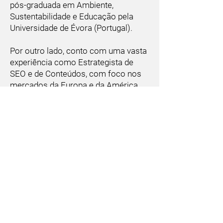
pós-graduada em Ambiente,
Sustentabilidade e Educação pela
Universidade de Évora (Portugal).
Por outro lado, conto com uma vasta
experiência como Estrategista de
SEO e de Conteúdos, com foco nos
mercados da Europa e da América
Latina.
Como empreendedora, trabalho há
mais de 10 anos ao lado de Oscar
Bautista, escrevendo sobre
pedras
preciosas
e, claro, tirando muitas das
fotografias que encontras no nosso
site e redes sociais.