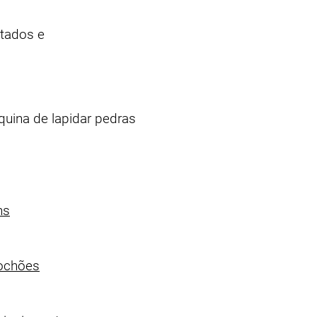
etados e
ina de lapidar pedras
ns
bochões