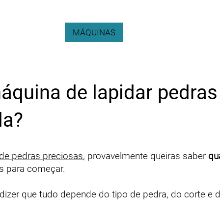
ÇÃO DE PEDRAS
MÁQUINAS
ACESSÓRIOS
PEDR
quina de lapidar pedras
la?
 de pedras preciosas
, provavelmente queiras saber
qu
s para começar.
izer que tudo depende do tipo de pedra, do corte e d