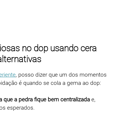
ÇÃO DE PEDRAS
MÁQUINAS
ACESSÓRIOS
PEDR
iosas no dop usando cera
alternativas
eriente
, posso dizer que um dos momentos 
pidação é quando se cola a gema ao dop:
a que a pedra fique bem centralizada
 e, 
os esperados.