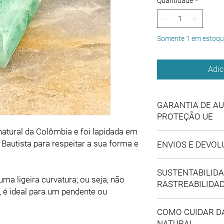
Quantidade
*
Somente 1 em estoqu
Adic
GARANTIA DE AU
PROTEÇÃO UE
atural da Colômbia e foi lapidada em
Para a tua tranquilid
autista para respeitar a sua forma e
ENVIOS E DEVO
Selecionamos pes
Os envios para Por
em Bogotá, Colômb
SUSTENTABILIDA
da TNT; os envios 
cada pedra é um be
a ligeira curvatura; ou seja, não
RASTREABILIDA
TNT ou FedEx. Se o
Declaramos a otim
, é ideal para um pendente ou
lista e tiveres int
o uso de resinas (
A nossa operação ba
contacta-nos
.
assegurando uma d
COMO CUIDAR D
abastecimento mais d
A cor real desta 
honesta.
NATURAL
garantir um comércio 