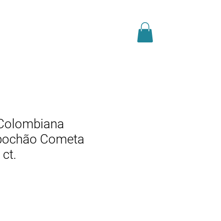
AS
JÓIAS
BLOG
Colombiana
abochão Cometa
 ct.