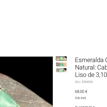
ÇÃO DE PEDRAS
MÁQUINAS
ACESSÓRIOS
PEDR
Esmeralda 
Natural: C
Liso de 3,10
SKU: ESM008
Preço
68,00 €
IVA incl.